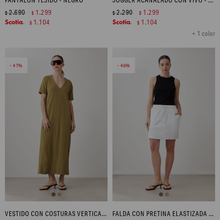
2.690
1.299
2.290
1.299
$
$
$
$
1.104
1.104
$
$
+ 1 color
47
46
VESTIDO CON COSTURAS VERTICALES Y TAJOS LATERALES - VERDE OLIVA
FALDA CON PRETINA ELASTIZADA - BLANCO