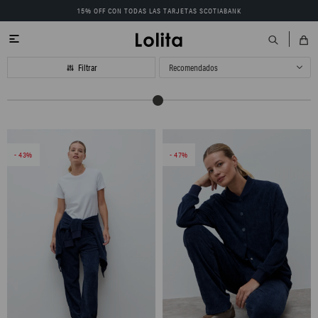
15% OFF CON TODAS LAS TARJETAS SCOTIABANK

Recomendados
43
47