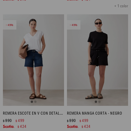
+ 1 color
49
49
REMERA ESCOTE EN V CON DETALLE EN ESPALDA - BLANCO
REMERA MANGA CORTA - NEGRO
990
499
990
499
$
$
$
$
424
424
$
$