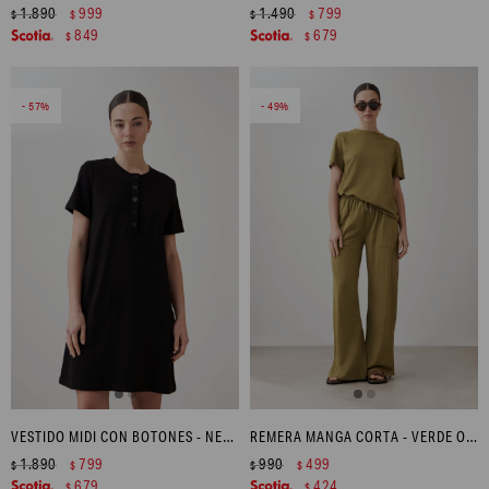
1.890
999
1.490
799
$
$
$
$
849
679
$
$
57
49
VESTIDO MIDI CON BOTONES - NEGRO
REMERA MANGA CORTA - VERDE OLIVA
1.890
799
990
499
$
$
$
$
679
424
$
$