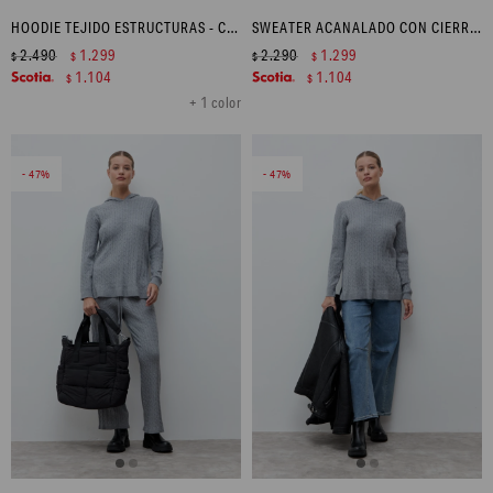
HOODIE TEJIDO ESTRUCTURAS - CHOCOLATE
SWEATER ACANALADO CON CIERRE - NEGRO
2.490
1.299
2.290
1.299
$
$
$
$
1.104
1.104
$
$
+ 1 color
47
47