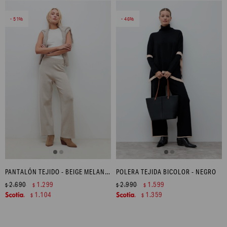
51
46
PANTALÓN TEJIDO - BEIGE MELANGE
POLERA TEJIDA BICOLOR - NEGRO
2.690
1.299
2.990
1.599
$
$
$
$
1.104
1.359
$
$