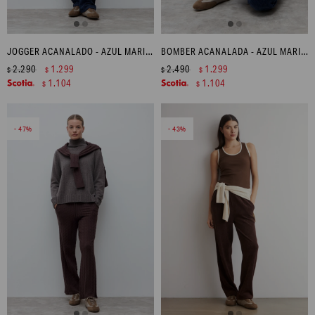
JOGGER ACANALADO - AZUL MARINO
BOMBER ACANALADA - AZUL MARINO
2.290
1.299
2.490
1.299
$
$
$
$
1.104
1.104
$
$
47
43