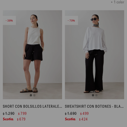
+ 1 color
38
70
SHORT CON BOLSILLOS LATERALES - NEGRO
SWEATSHIRT CON BOTONES - BLANCO
1.290
799
1.690
499
$
$
$
$
679
424
$
$