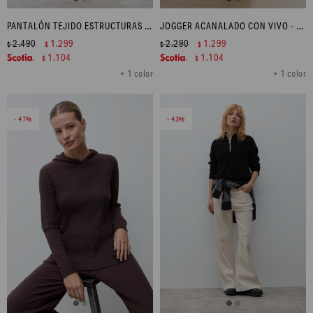
PANTALÓN TEJIDO ESTRUCTURAS - CHOCOLATE
JOGGER ACANALADO CON VIVO - CHOCOLATE
2.490
1.299
2.290
1.299
$
$
$
$
1.104
1.104
$
$
+ 1 color
+ 1 color
47
43