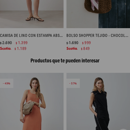
CAMISA DE LINO CON ESTAMPA ABSTRACTA - CHOCOLATE
BOLSO SHOPPER TEJIDO - CHOCOLATE
2.690
1.399
1.690
999
$
$
$
$
1.189
849
$
$
Productos que te pueden interesar
49
57