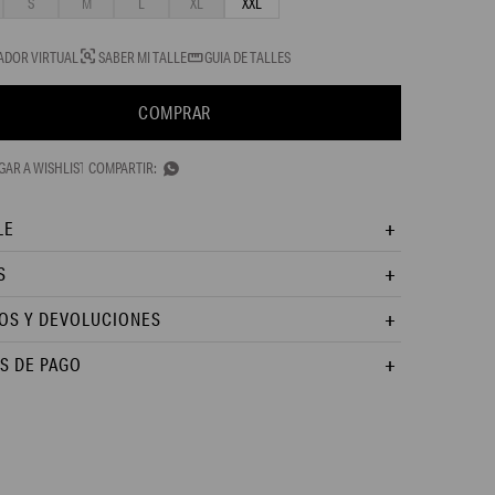
S
M
L
XL
XXL
ADOR VIRTUAL
SABER MI TALLE
GUIA DE TALLES
COMPRAR

LE
S
OS Y DEVOLUCIONES
S DE PAGO