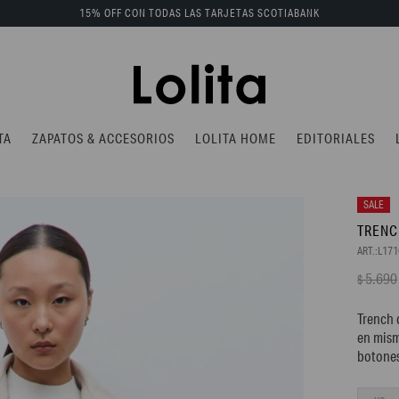
15% OFF CON TODAS LAS TARJETAS SCOTIABANK
TA
ZAPATOS & ACCESORIOS
LOLITA HOME
EDITORIALES
TRENC
L17
5.690
$
Trench 
en mism
botone