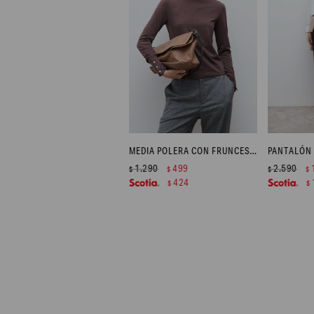
MEDIA POLERA CON FRUNCES - CHOCOLATE MELANGE
1.290
499
2.590
$
$
$
$
424
$
$