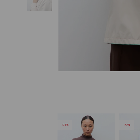
61
22