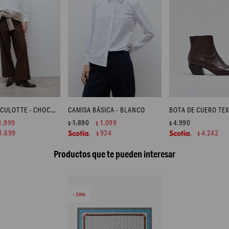
PANTALÓN CULOTTE - CHOCOLATE
CAMISA BÁSICA - BLANCO
1.999
1.890
1.099
4.990
$
$
$
1.699
934
4.242
$
$
Productos que te pueden interesar
38