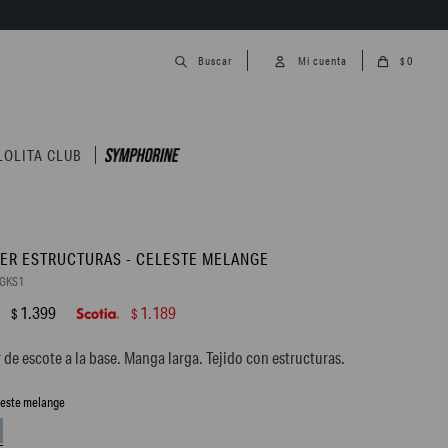
0
$
LOLITA CLUB
ER ESTRUCTURAS - CELESTE MELANGE
3GKS1
1.399
1.189
$
$
 de escote a la base. Manga larga. Tejido con estructuras.
leste melange