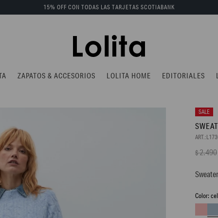
15% OFF CON TODAS LAS TARJETAS SCOTIABANK
TA
ZAPATOS & ACCESORIOS
LOLITA HOME
EDITORIALES
SWEAT
L17
2.490
$
Sweater
ce