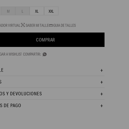
M
L
XL
XXL
ADOR VIRTUAL
SABER MI TALLE
GUIA DE TALLES
COMPRAR

LE
S
OS Y DEVOLUCIONES
S DE PAGO