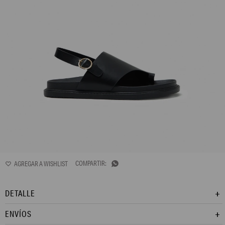
L167AFF2

DETALLE
ENVÍOS