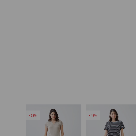
58
49