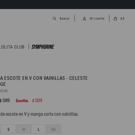
0
$
LOLITA CLUB
A ESCOTE EN V CON VAINILLAS - CELESTE
NGE
6GTH6
599
509
$
$
de escote en V y manga corta con vainillas.
S
M
L
XXL