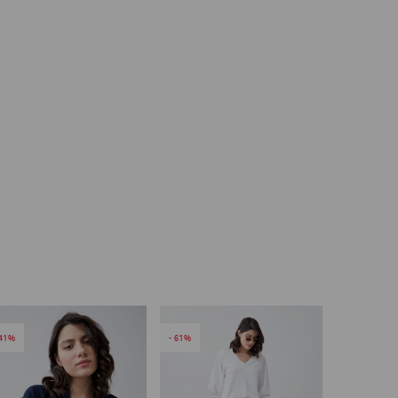
41
61