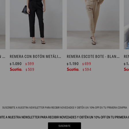
REMERA RAYADA CON BOTÓN METÁLICO - NEGRO
REMERA CON BOTÓN METÁLICO EN PUÑOS - BLANCO
REMERA ESCOTE BOTE - BLANCO
1.090
599
1.190
699
1
$
$
$
$
$
509
594
$
$
SUSCRIBITE A NUESTRA NEWSLETTER PARA RECIBIR NOVEDADES Y OBTÉN UN 10% OFF EN TU PRIMERA COMPRA