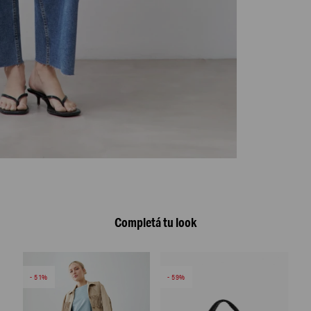
Completá tu look
51
59