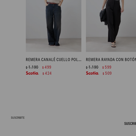
REMERA CANALÉ CUELLO POLO - BEIGE MELANGE
1.190
499
1.190
599
$
$
$
$
424
509
$
$
SUSCRIBITE