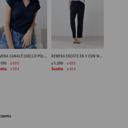
REMERA CANALÉ CUELLO POLO - AZUL MARINO
REMERA ESCOTE EN V CON MANGAS BALLOON - BLANCO
.190
699
1.290
499
$
$
$
594
424
$
$