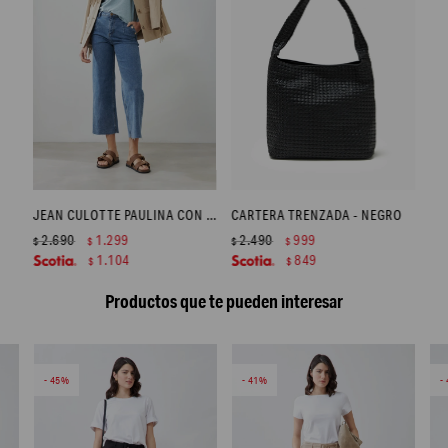
JEAN CULOTTE PAULINA CON BOTONES METÁLICOS - JEAN MEDIO
CARTERA TRENZADA - NEGRO
2.690
1.299
2.490
999
$
$
$
$
1.104
849
$
$
Productos que te pueden interesar
45
41