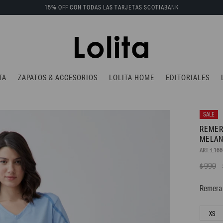
15% OFF CON TODAS LAS TARJETAS SCOTIABANK
TA
ZAPATOS & ACCESORIOS
LOLITA HOME
EDITORIALES
REMER
MELA
L16
990
$
Remera 
XS