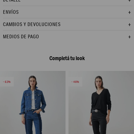
ENVÍOS
CAMBIOS Y DEVOLUCIONES
MEDIOS DE PAGO
Completá tu look
62
46