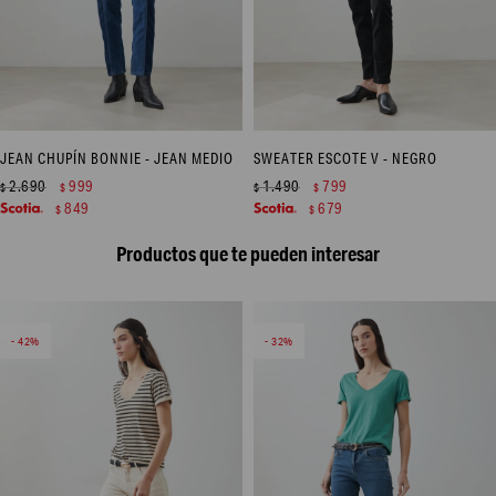
JEAN CHUPÍN BONNIE - JEAN MEDIO
SWEATER ESCOTE V - NEGRO
2.690
999
1.490
799
$
$
$
$
849
679
$
$
Productos que te pueden interesar
42
32