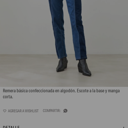
LP13GTH3
Remera básica confeccionada en algodón. Escote a la base y manga
corta.

DETALLE