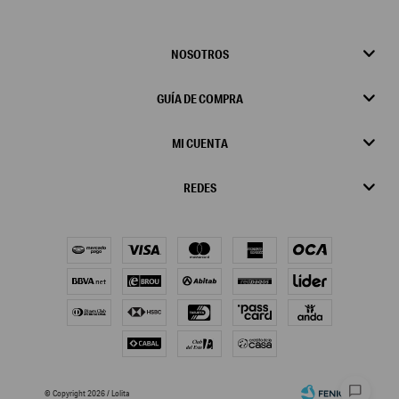
NOSOTROS
GUÍA DE COMPRA
MI CUENTA
REDES
chat_bubble
© Copyright 2026 / Lolita