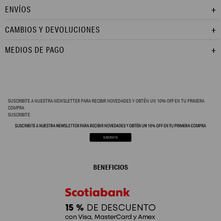
ENVÍOS
CAMBIOS Y DEVOLUCIONES
MEDIOS DE PAGO
SUSCRIBITE A NUESTRA NEWSLETTER PARA RECIBIR NOVEDADES Y OBTÉN UN 10% OFF EN TU PRIMERA
COMPRA
SUSCRIBITE
BENEFICIOS