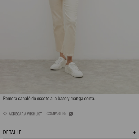
L155GTH1
Remera canalé de escote a la base y manga corta.

DETALLE