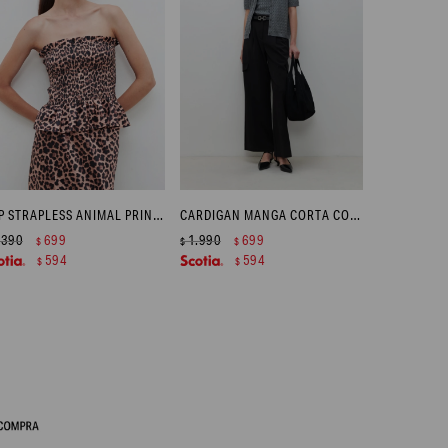
TOP STRAPLESS ANIMAL PRINT - BEIGE
CARDIGAN MANGA CORTA CON ESTRUCTURAS - GRIS MELANGE
.390
699
1.990
699
$
$
$
594
594
$
$