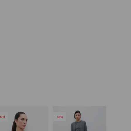
49
64