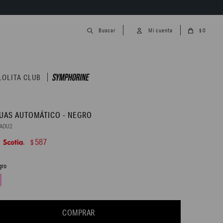
0
$
LOLITA CLUB
UAS AUTOMÁTICO - NEGRO
0AOU2
587
$
gro
COMPRAR