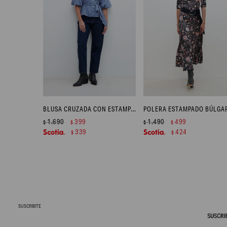
BLUSA CRUZADA CON ESTAMPA FLORAL - CELESTE
1.690
399
1.490
499
$
$
$
$
339
424
$
$
SUSCRIBITE