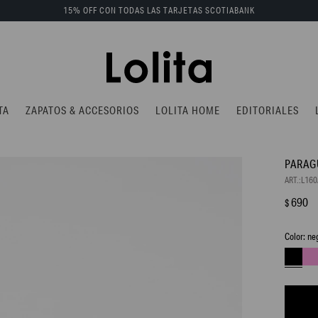
15% OFF CON TODAS LAS TARJETAS SCOTIABANK
TA
ZAPATOS & ACCESORIOS
LOLITA HOME
EDITORIALES
PARAG
L16
690
$
ne