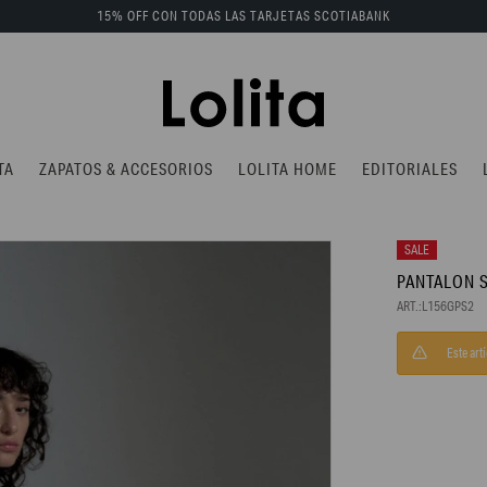
15% OFF CON TODAS LAS TARJETAS SCOTIABANK
TA
ZAPATOS & ACCESORIOS
LOLITA HOME
EDITORIALES
PANTALON 
L156GPS2
Este art