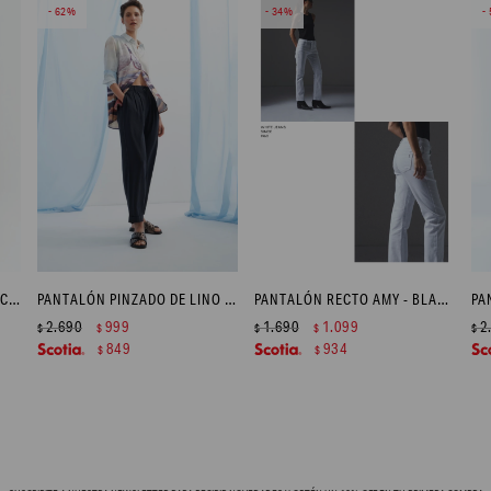
62
34
PANTALÓN BARREL DE LINO CON BOLSILLOS CARGO - BEIGE MELANGE
PANTALÓN PINZADO DE LINO - AZUL MARINO
PANTALÓN RECTO AMY - BLANCO
2.690
999
1.690
1.099
2
$
$
$
$
$
849
934
$
$