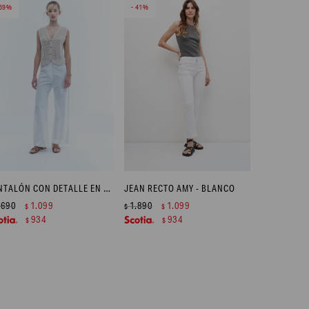
59
41
PANTALÓN CON DETALLE EN CRUNI - BLANCO
JEAN RECTO AMY - BLANCO
.690
1.099
1.890
1.099
$
$
$
934
934
$
$