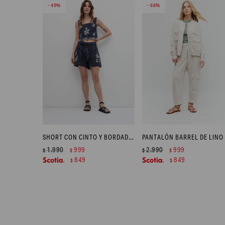
49
66
SHORT CON CINTO Y BORDADO FLORAL - AZUL MARINO
1.990
999
2.990
999
$
$
$
$
849
849
$
$