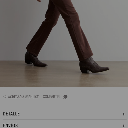
LP15GPS4
Pantalón recto de tiro medio. Cinco bolsillos.

DETALLE
ENVÍOS