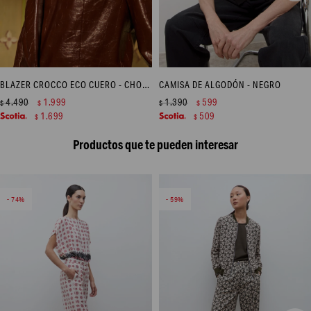
BLAZER CROCCO ECO CUERO - CHOCOLATE
CAMISA DE ALGODÓN - NEGRO
4.490
1.999
1.390
599
$
$
$
$
1.699
509
$
$
Productos que te pueden interesar
74
59