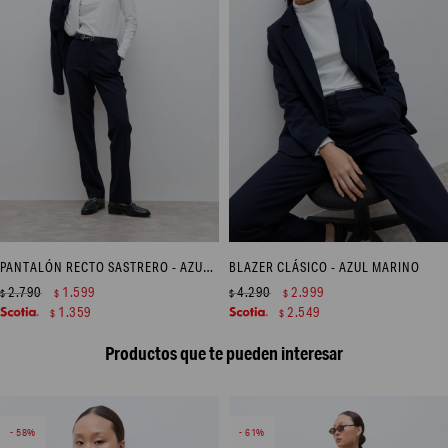
PANTALÓN RECTO SASTRERO - AZUL MARINO
BLAZER CLÁSICO - AZUL MARINO
2.790
1.599
4.290
2.999
$
$
$
$
1.359
2.549
$
$
Productos que te pueden interesar
58
61