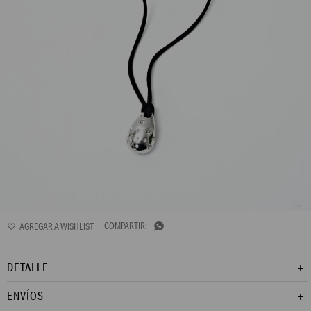
L155AJN1

DETALLE
ENVÍOS