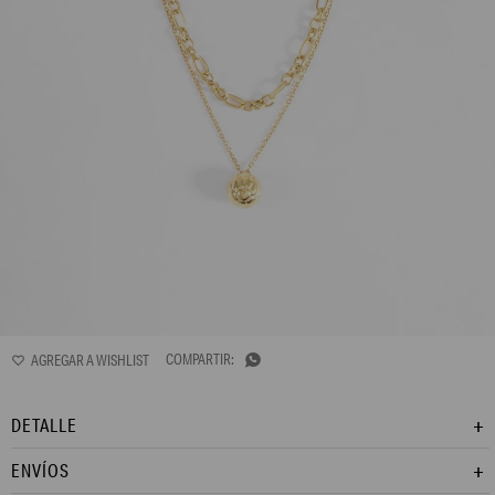
L170AJN5

DETALLE
ENVÍOS