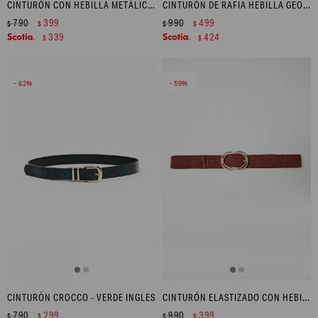
CINTURÓN CON HEBILLA METÁLICA IRREGULAR - BEIGE
CINTURÓN DE RAFIA HEBILLA GEOMÉTRICA - NEGRO
790
399
990
499
$
$
$
$
339
424
$
$
62
59
CINTURÓN CROCCO - VERDE INGLES
CINTURÓN ELASTIZADO CON HEBILLA METÁLICA - TOSTADO
790
299
990
399
$
$
$
$