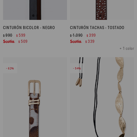
CINTURÓN BICOLOR - NEGRO
CINTURÓN TACHAS - TOSTADO
990
599
1.090
399
$
$
$
$
509
339
$
$
+ 1 color
62
54