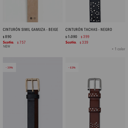
CINTURÓN SIMIL GAMUZA - BEIGE
CINTURÓN TACHAS - NEGRO
890
1.090
399
$
$
$
757
339
$
$
+ 1 color
39
63