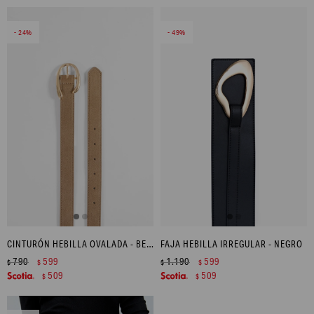
24
49
CINTURÓN HEBILLA OVALADA - BEIGE
FAJA HEBILLA IRREGULAR - NEGRO
790
599
1.190
599
$
$
$
$
509
509
$
$