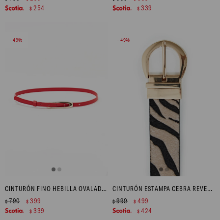
254
339
$
$
49
49
CINTURÓN FINO HEBILLA OVALADA - ROJO
CINTURÓN ESTAMPA CEBRA REVERSIBLE - ANIMAL PRINT
790
399
990
499
$
$
$
$
339
424
$
$