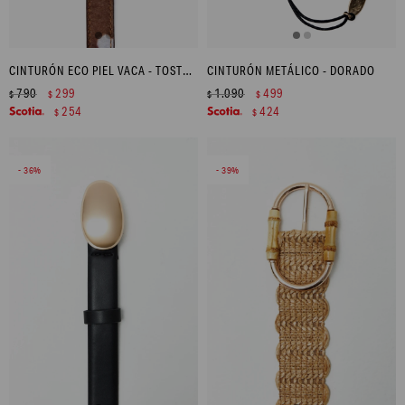
CINTURÓN ECO PIEL VACA - TOSTADO
CINTURÓN METÁLICO - DORADO
790
299
1.090
499
$
$
$
$
254
424
$
$
36
39