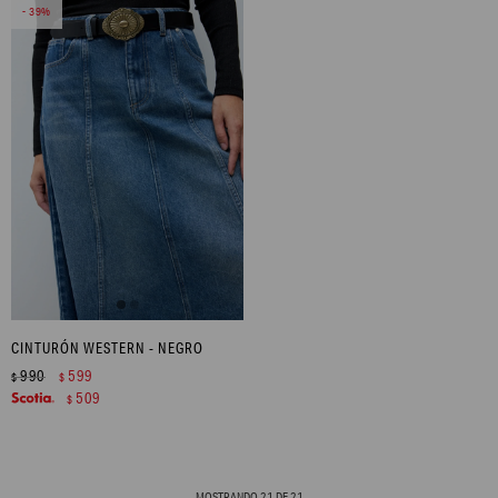
39
CINTURÓN WESTERN - NEGRO
990
599
$
$
509
$
MOSTRANDO
21
DE
21