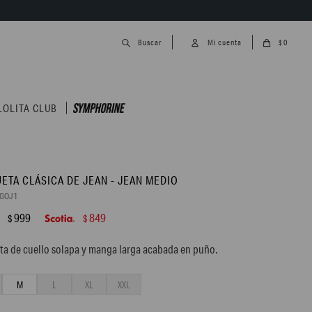
0
$
LOLITA CLUB
ETA CLÁSICA DE JEAN - JEAN MEDIO
9GOJ1
999
849
$
$
a de cuello solapa y manga larga acabada en puño.
M
L
XL
XXL