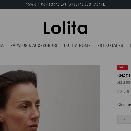
15% OFF CON TODAS LAS TARJETAS SCOTIABANK
TA
ZAPATOS & ACCESORIOS
LOLITA HOME
EDITORIALES
CHAQU
L16
2.790
$
Chaquet
S