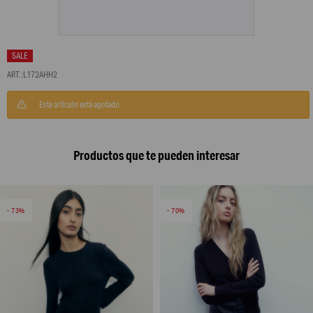
L172AHH2
Este artículo está agotado.
Productos que te pueden interesar
73
70