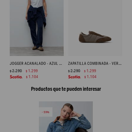
JOGGER ACANALADO - AZUL MARINO
ZAPATILLA COMBINADA - VERDE OLIVA
2.290
1.299
2.290
1.299
$
$
$
$
1.104
1.104
$
$
Productos que te pueden interesar
59