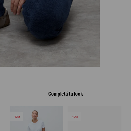
Completá tu look
43
43