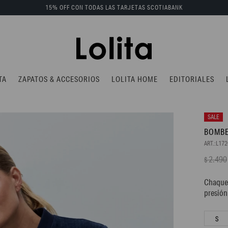
15% OFF CON TODAS LAS TARJETAS SCOTIABANK
TA
ZAPATOS & ACCESORIOS
LOLITA HOME
EDITORIALES
BOMBE
L17
2.490
$
Chaquet
presión
S