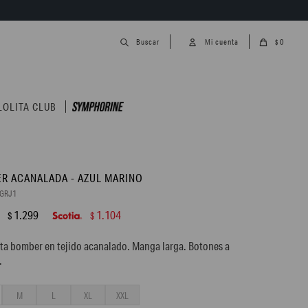
0
$
LOLITA CLUB
R ACANALADA - AZUL MARINO
2GRJ1
1.299
1.104
$
$
a bomber en tejido acanalado. Manga larga. Botones a
.
M
L
XL
XXL