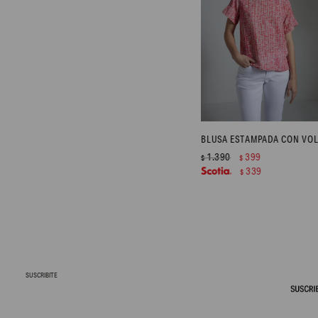
1.390
399
$
$
339
$
SUSCRIBITE