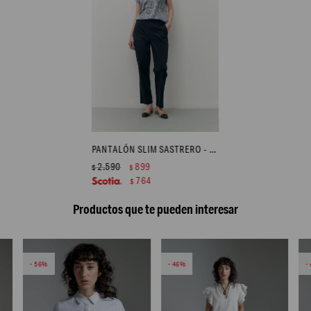
PANTALÓN SLIM SASTRERO - AZUL MARINO
2.590
899
$
$
764
$
Productos que te pueden interesar
56
46