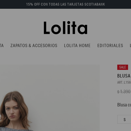
15% OFF CON TODAS LAS TARJETAS SCOTIABANK
TA
ZAPATOS & ACCESORIOS
LOLITA HOME
EDITORIALES
BLUSA
L15
1.390
$
Blusa c
S