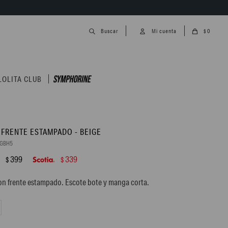
0
$
LOLITA CLUB
 FRENTE ESTAMPADO - BEIGE
6GBH5
399
339
$
$
on frente estampado. Escote bote y manga corta.