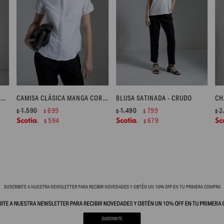
BLUSA ESTAMPADA CON VOLADO - FUCSIA
CAMISA CLÁSICA MANGA CORTA - BLANCO
BLUSA SATINADA - CRUDO
CH
1.590
699
1.490
799
2
$
$
$
$
$
594
679
$
$
SUSCRIBITE A NUESTRA NEWSLETTER PARA RECIBIR NOVEDADES Y OBTÉN UN 10% OFF EN TU PRIMERA COMPRA