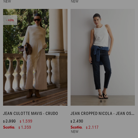
46
JEAN CULOTTE MAVIS - CRUDO
JEAN CROPPED NICOLA - JEAN OSCURO
2.990
1.599
2.490
$
$
$
1.359
2.117
$
$