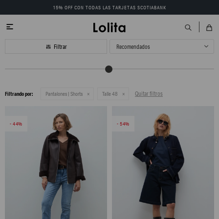
15% OFF CON TODAS LAS TARJETAS SCOTIABANK

Recomendados
Quitar filtros
Filtrando por:
Pantalones | Shorts
Talle 48
44
54