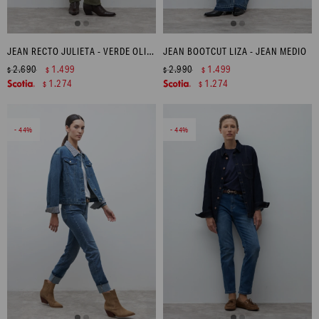
JEAN RECTO JULIETA - VERDE OLIVA
JEAN BOOTCUT LIZA - JEAN MEDIO
2.690
1.499
2.990
1.499
$
$
$
$
1.274
1.274
$
$
44
44