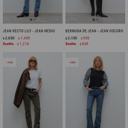
JEAN RECTO LILY - JEAN MEDIO
BERMUDA DE JEAN - JEAN OSCURO
2.690
1.499
2.190
999
$
$
$
$
1.274
849
$
$
44
49