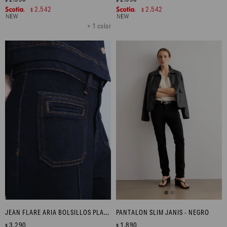
2.542
2.542
$
$
+ 1 color
JEAN FLARE ARIA BOLSILLOS PLAQUÉ - JEAN OSCURO
PANTALON SLIM JANIS - NEGRO
3.290
1.890
$
$