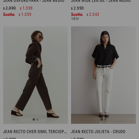
JEAN OXFORD FARA - JEAN MEDIO
JEAN WIDE LEG SIL - JEAN MEDIO
2.990
1.599
2.990
$
$
$
1.359
2.542
$
$
JEAN RECTO CHER SIMIL TERCIOPELO - CHOCOLATE
JEAN RECTO JULIETA - CRUDO