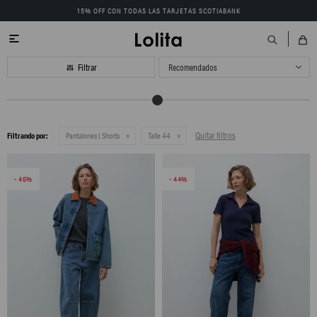
15% OFF CON TODAS LAS TARJETAS SCOTIABANK

Recomendados
Quitar filtros
Filtrando por:
Pantalones | Shorts
Talle 44
46
44