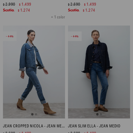
2.990
1.499
2.690
1.499
$
$
$
$
1.274
1.274
$
$
+ 1 color
44
44
JEAN CROPPED NICOLA - JEAN MEDIO
JEAN SLIM ELLA - JEAN MEDIO