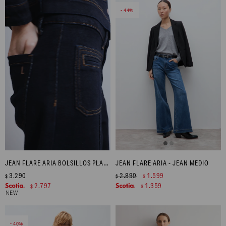
44
JEAN FLARE ARIA BOLSILLOS PLAQUÉ - JEAN OSCURO
JEAN FLARE ARIA - JEAN MEDIO
3.290
2.890
1.599
$
$
$
2.797
1.359
$
$
40