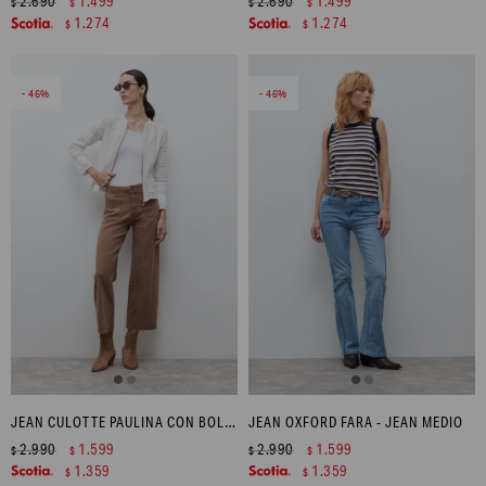
2.690
1.499
2.690
1.499
$
$
$
$
1.274
1.274
$
$
46
46
JEAN CULOTTE PAULINA CON BOLSILLOS - TOSTADO
JEAN OXFORD FARA - JEAN MEDIO
2.990
1.599
2.990
1.599
$
$
$
$
1.359
1.359
$
$