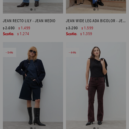
JEAN RECTO LILY - JEAN MEDIO
JEAN WIDE LEG ADA BICOLOR - JEAN MEDIO
2.690
1.499
3.290
1.599
$
$
$
$
1.274
1.359
$
$
54
44