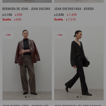
BERMUDA DE JEAN - JEAN OSCURO
JEAN OXFORD FARA - BORDO
2.190
999
2.690
1.499
$
$
$
$
849
1.274
$
$
49
46