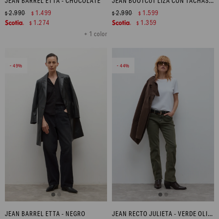
JEAN BARREL ETTA - CHOCOLATE
JEAN BOOTCUT LIZA CON TACHAS - NEGRO
2.990
1.499
2.990
1.599
$
$
$
$
1.274
1.359
$
$
+ 1 color
49
44
JEAN BARREL ETTA - NEGRO
JEAN RECTO JULIETA - VERDE OLIVA