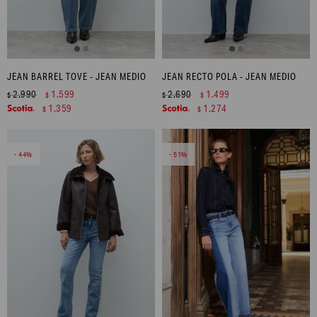
JEAN BARREL TOVE - JEAN MEDIO
JEAN RECTO POLA - JEAN MEDIO
2.990
1.599
2.690
1.499
$
$
$
$
1.359
1.274
$
$
44
51