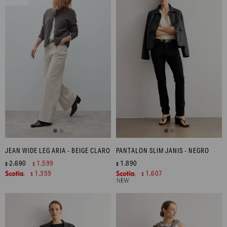
JEAN WIDE LEG ARIA - BEIGE CLARO
PANTALON SLIM JANIS - NEGRO
2.690
1.599
1.890
$
$
$
1.359
1.607
$
$