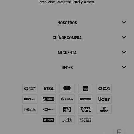
NOSOTROS
GUÍA DE COMPRA
MI CUENTA
REDES
chat_bubble