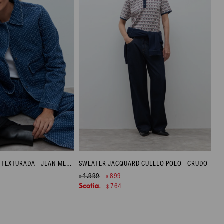
CHAQUETA DE JEAN TEXTURADA - JEAN MEDIO
SWEATER JACQUARD CUELLO POLO - CRUDO
1.990
899
$
$
764
$