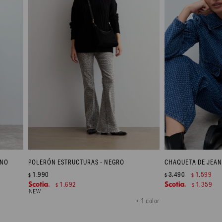
INO
POLERÓN ESTRUCTURAS - NEGRO
1.990
3.490
1.599
$
$
$
1.692
1.359
$
$
+ 1 color