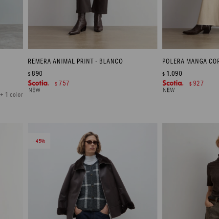
REMERA ANIMAL PRINT - BLANCO
890
1.090
$
$
757
927
$
$
+ 1 color
45