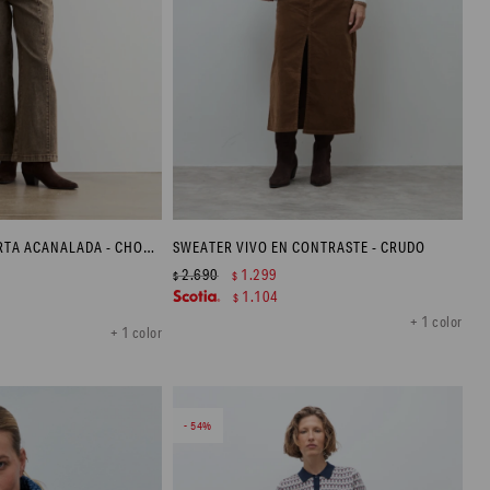
POLERA MANGA CORTA ACANALADA - CHOCOLATE MELANGE
SWEATER VIVO EN CONTRASTE - CRUDO
2.690
1.299
$
$
1.104
$
+ 1 color
+ 1 color
54