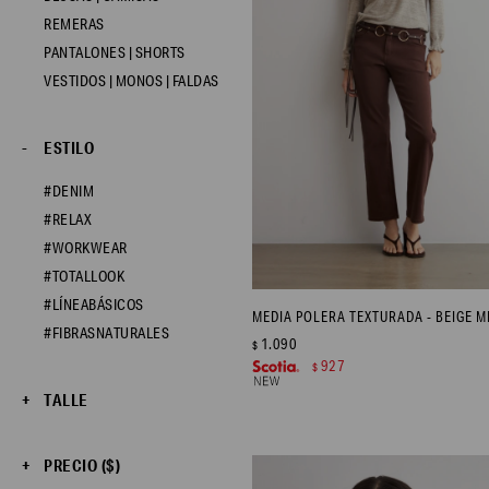
REMERAS
PANTALONES | SHORTS
VESTIDOS | MONOS | FALDAS
ESTILO
#DENIM
#RELAX
#WORKWEAR
#TOTALLOOK
#LÍNEABÁSICOS
MEDIA POLERA TEXTURADA - BEIGE 
#FIBRASNATURALES
1.090
$
927
$
TALLE
PRECIO
($)