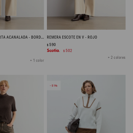
POLERA MANGA CORTA ACANALADA - BORDO MELANGE
REMERA ESCOTE EN V - ROJO
590
$
502
$
+ 2 colores
+ 1 color
51