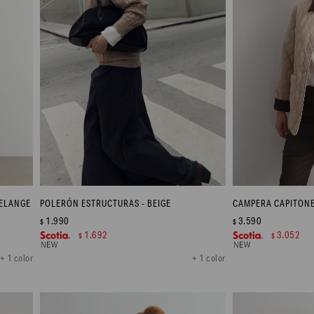
MELANGE
POLERÓN ESTRUCTURAS - BEIGE
1.990
3.590
$
$
1.692
3.052
$
$
+ 1 color
+ 1 color