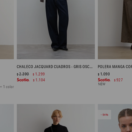
CHALECO JACQUARD CUADROS - GRIS OSCURO
2.390
1.299
1.090
$
$
$
1.104
927
$
$
+ 1 color
54