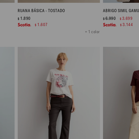
RUANA BÁSICA - TOSTADO
ABRIGO SIMIL GAM
1.890
6.990
3.699
$
$
$
1.607
3.144
$
$
+ 1 color