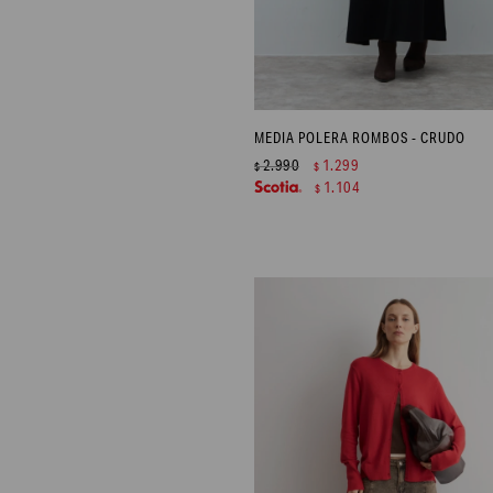
MEDIA POLERA ROMBOS - CRUDO
2.990
1.299
$
$
1.104
$