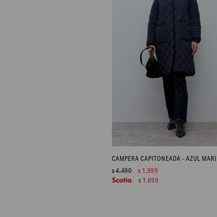
CAMPERA CAPITONEADA - AZUL MAR
4.490
1.999
$
$
1.699
$