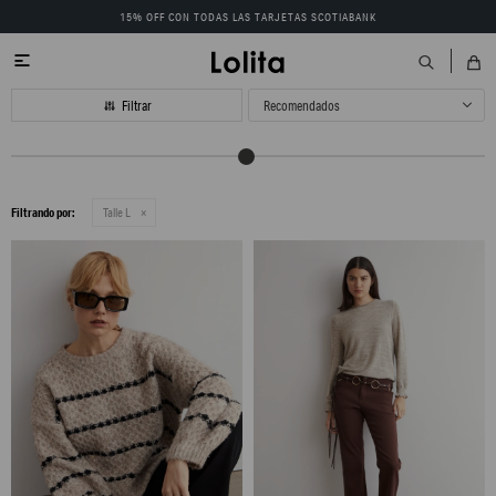
15% OFF CON TODAS LAS TARJETAS SCOTIABANK

Recomendados
Filtrando por:
Talle L