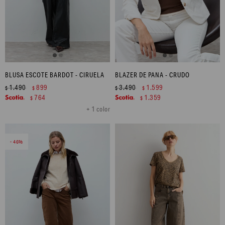
BLUSA ESCOTE BARDOT - CIRUELA
BLAZER DE PANA - CRUDO
1.490
899
3.490
1.599
$
$
$
$
764
1.359
$
$
+ 1 color
46