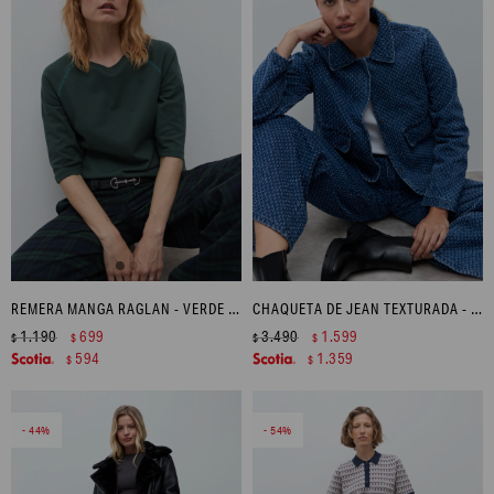
REMERA MANGA RAGLAN - VERDE INGLES
CHAQUETA DE JEAN TEXTURADA - JEAN MEDIO
1.190
699
3.490
1.599
$
$
$
$
594
1.359
$
$
44
54