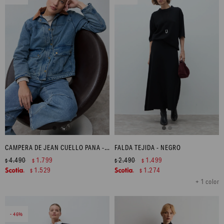
CAMPERA DE JEAN CUELLO PANA - JEAN MEDIO
FALDA TEJIDA - NEGRO
4.490
1.799
2.490
1.499
$
$
$
$
1.529
1.274
$
$
+ 1 color
46