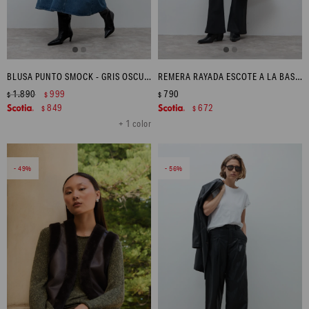
BLUSA PUNTO SMOCK - GRIS OSCURO
REMERA RAYADA ESCOTE A LA BASE - BLANCO
1.890
999
790
$
$
$
849
672
$
$
+ 1 color
49
56