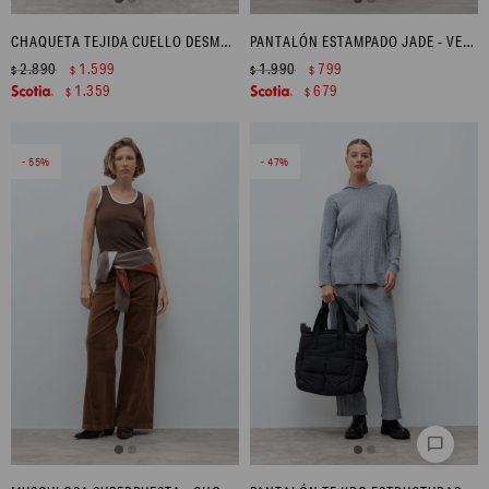
CHAQUETA TEJIDA CUELLO DESMONTABLE - AZUL MARINO
PANTALÓN ESTAMPADO JADE - VERDE OLIVA
2.890
1.599
1.990
799
$
$
$
$
1.359
679
$
$
55
47
chat_bubble