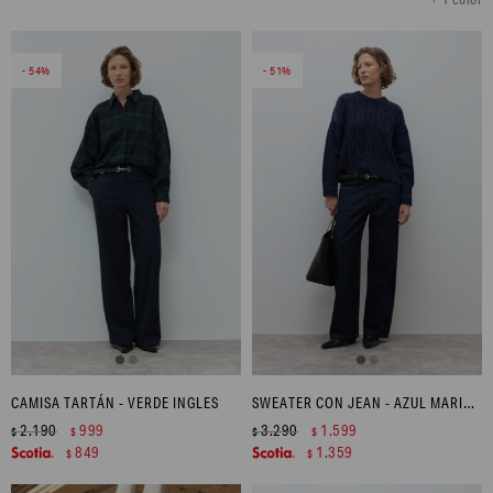
54
51
CAMISA TARTÁN - VERDE INGLES
SWEATER CON JEAN - AZUL MARINO
2.190
999
3.290
1.599
$
$
$
$
849
1.359
$
$