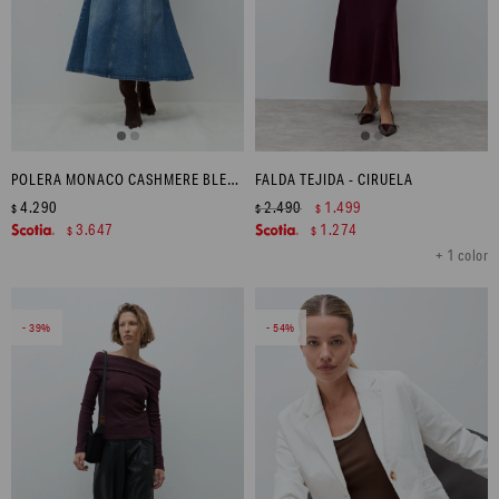
POLERA MONACO CASHMERE BLEND - CHOCOLATE MELANGE
FALDA TEJIDA - CIRUELA
4.290
2.490
1.499
$
$
$
3.647
1.274
$
$
+ 1 color
39
54