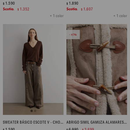
1.590
1.890
$
$
1.352
1.607
$
$
+ 1 color
+ 1 color
47
SWEATER BÁSICO ESCOTE V - CHOCOLATE
ABRIGO SIMIL GAMUZA ALAMARES - TOSTADO
1.590
6.990
3.699
$
$
$