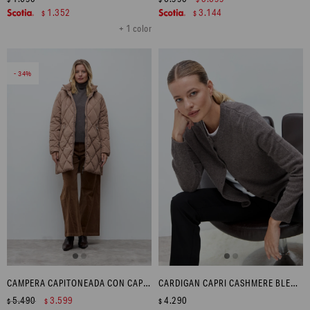
1.352
3.144
$
$
+ 1 color
34
CAMPERA CAPITONEADA CON CAPUCHA - TOSTADO
CARDIGAN CAPRI CASHMERE BLEND - CHOCOLATE MELANGE
5.490
3.599
4.290
$
$
$