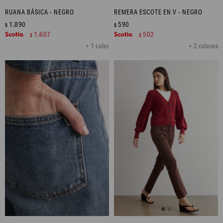
RUANA BÁSICA - NEGRO
REMERA ESCOTE EN V - NEGRO
1.890
590
$
$
1.607
502
$
$
+ 1 color
+ 2 colores