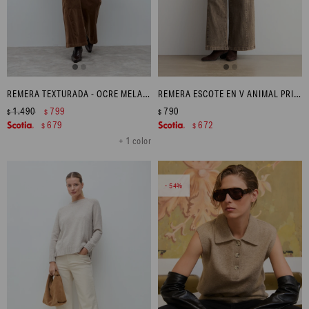
REMERA TEXTURADA - OCRE MELANGE
REMERA ESCOTE EN V ANIMAL PRINT - TOSTADO
1.490
799
790
$
$
$
679
672
$
$
+ 1 color
54