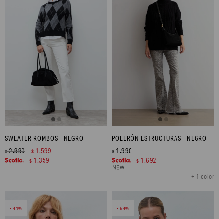
SWEATER ROMBOS - NEGRO
POLERÓN ESTRUCTURAS - NEGRO
2.990
1.599
1.990
$
$
$
1.359
1.692
$
$
+ 1 color
41
54