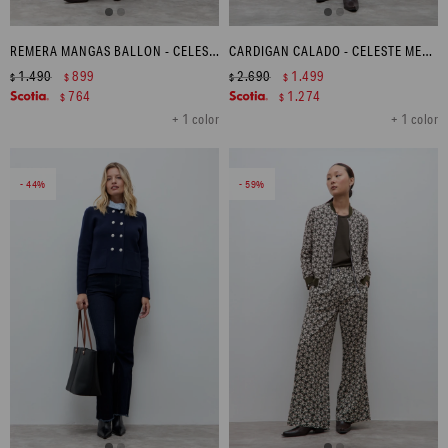
REMERA MANGAS BALLON - CELESTE MELANGE
CARDIGAN CALADO - CELESTE MELANGE
1.490
899
2.690
1.499
$
$
$
$
764
1.274
$
$
+ 1 color
+ 1 color
44
59