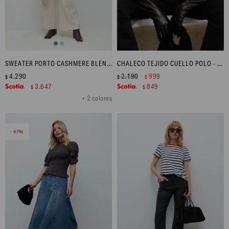
SWEATER PORTO CASHMERE BLEND - BEIGE MELANGE
CHALECO TEJIDO CUELLO POLO - TOSTADO MELANGE
4.290
2.190
999
$
$
$
3.647
849
$
$
+ 2 colores
47