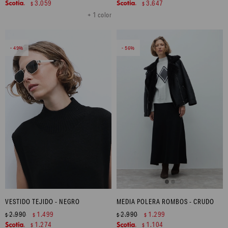
3.059
3.647
$
$
+ 1 color
49
56
VESTIDO TEJIDO - NEGRO
MEDIA POLERA ROMBOS - CRUDO
2.990
1.499
2.990
1.299
$
$
$
$
1.274
1.104
$
$