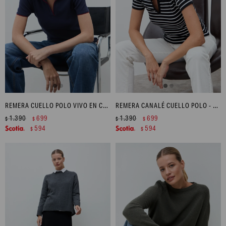
REMERA CUELLO POLO VIVO EN CONTRASTE - AZUL MARINO
REMERA CANALÉ CUELLO POLO - NEGRO
1.390
699
1.390
699
$
$
$
$
594
594
$
$