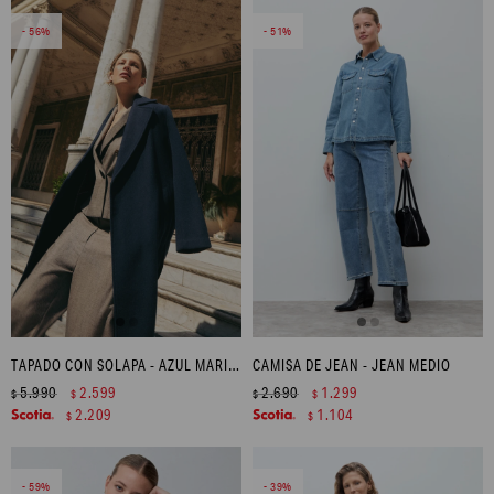
56
51
TAPADO CON SOLAPA - AZUL MARINO
CAMISA DE JEAN - JEAN MEDIO
5.990
2.599
2.690
1.299
$
$
$
$
2.209
1.104
$
$
59
39