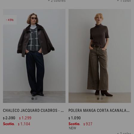
+ 2 colores
+ 1 color
45
CHALECO JACQUARD CUADROS - GRIS OSCURO
POLERA MANGA CORTA ACANALADA - CHOCOLATE MELANGE
2.390
1.299
1.090
$
$
$
1.104
927
$
$
+ 1 color