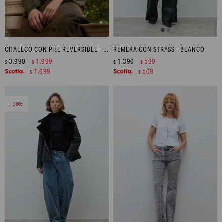
CHALECO CON PIEL REVERSIBLE - CHOCOLATE
REMERA CON STRASS - BLANCO
3.990
1.999
1.390
599
$
$
$
$
1.699
509
$
$
38