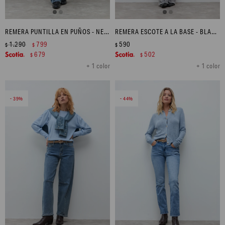
REMERA PUNTILLA EN PUÑOS - NEGRO
REMERA ESCOTE A LA BASE - BLANCO
1.290
799
590
$
$
$
679
502
$
$
+ 1 color
+ 1 color
39
44