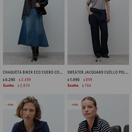
CHAQUETA BIKER ECO CUERO CON PIEL - NEGRO
SWEATER JACQUARD CUELLO POLO - CRUDO
6.290
3.499
1.990
899
$
$
$
$
2.974
764
$
$
49
49