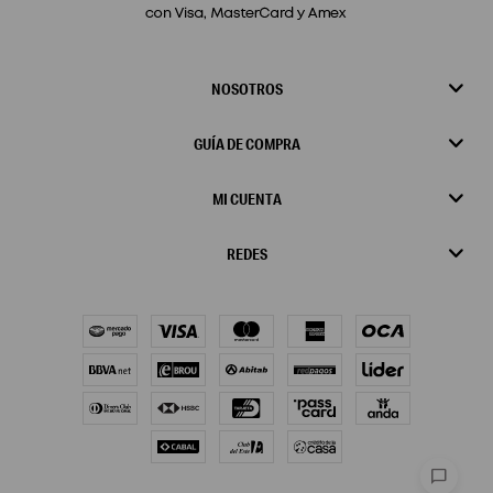
NOSOTROS
GUÍA DE COMPRA
MI CUENTA
REDES
chat_bubble