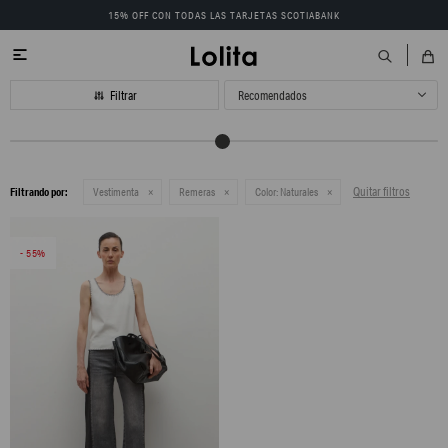
15% OFF CON TODAS LAS TARJETAS SCOTIABANK

Recomendados
Quitar filtros
Filtrando por:
Vestimenta
Remeras
Color:
Naturales
55