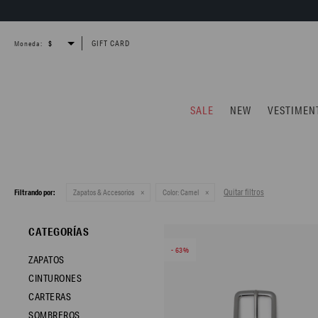
GIFT CARD
Moneda:
SALE
NEW
VESTIMEN
Quitar filtros
Filtrando por:
Zapatos & Accesorios
Color:
Camel
CATEGORÍAS
63
ZAPATOS
CINTURONES
CARTERAS
SOMBREROS