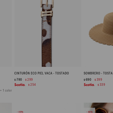
CINTURÓN ECO PIEL VACA - TOSTADO
SOMBRERO - TOST
790
299
690
399
$
$
$
$
254
339
$
$
+ 1 color
49
49