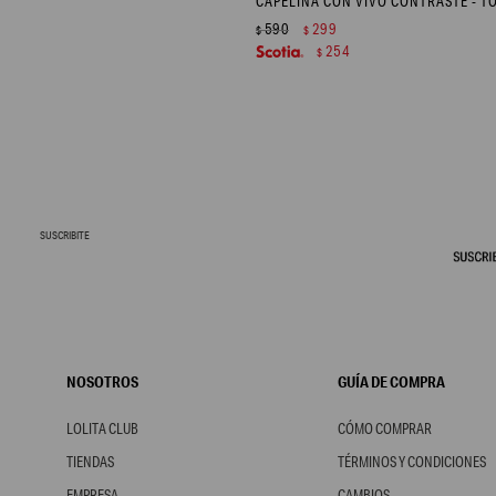
CAPELINA CON VIVO CONTRASTE - T
590
299
$
$
254
$
SUSCRIBITE
NOSOTROS
GUÍA DE COMPRA
LOLITA CLUB
CÓMO COMPRAR
TIENDAS
TÉRMINOS Y CONDICIONES
EMPRESA
CAMBIOS