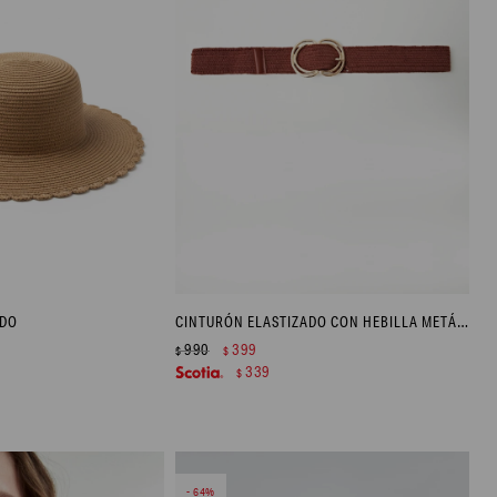
ADO
CINTURÓN ELASTIZADO CON HEBILLA METÁLICA - TOSTADO
990
399
$
$
339
$
64