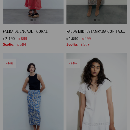
FALDA DE ENCAJE - CORAL
FALDA MIDI ESTAMPADA CON TAJO FRONTAL - MULTICOLOR
2.190
699
1.690
599
$
$
$
$
594
509
$
$
64
63