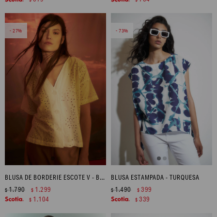
27
73
BLUSA DE BORDERIE ESCOTE V - BLANCO
BLUSA ESTAMPADA - TURQUESA
1.790
1.299
1.490
399
$
$
$
$
1.104
339
$
$