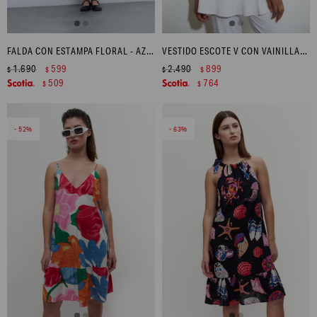
FALDA CON ESTAMPA FLORAL - AZUL FRANCIA
VESTIDO ESCOTE V CON VAINILLAS - BLANCO
1.690
599
2.490
899
$
$
$
$
509
764
$
$
52
63