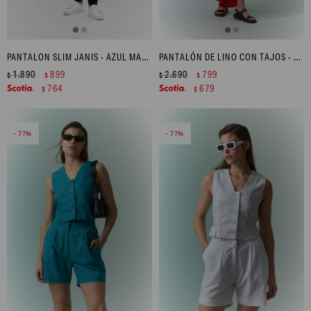
PANTALON SLIM JANIS - AZUL MARINO
PANTALÓN DE LINO CON TAJOS - ROJO
1.890
899
2.690
799
$
$
$
$
764
679
$
$
77
77