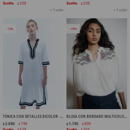
339
339
$
$
+ 1 color
+ 1 color
73
49
TÚNICA CON DETALLES BICOLOR - BLANCO
BLUSA CON BORDADO MULTICOLOR - CRUDO
2.990
799
1.790
899
$
$
$
$
679
764
$
$