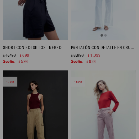
SHORT CON BOLSILLOS - NEGRO
PANTALÓN CON DETALLE EN CRUNI - BLANCO
1.790
699
2.690
1.099
$
$
$
$
594
934
$
$
76
59