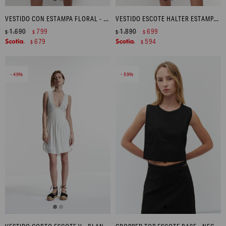
VESTIDO CON ESTAMPA FLORAL - MULTICOLOR
VESTIDO ESCOTE HALTER ESTAMPA MARINA - AZUL MARINO
1.690
799
1.890
699
$
$
$
$
679
594
$
$
49
59