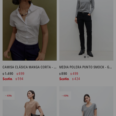
CAMISA CLÁSICA MANGA CORTA - BLANCO
MEDIA POLERA PUNTO SMOCK - GRIS MELANGE
1.490
699
890
499
$
$
$
$
594
424
$
$
49
49