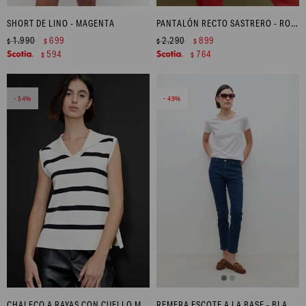
SHORT DE LINO - MAGENTA
PANTALÓN RECTO SASTRERO - ROJO
1.990
699
2.290
899
$
$
$
$
594
764
$
$
54
49
CHALECO A RAYAS CON CUELLO MARINERO - BEIGE MELANGE
REMERA ESCOTE A LA BASE - BLANCO