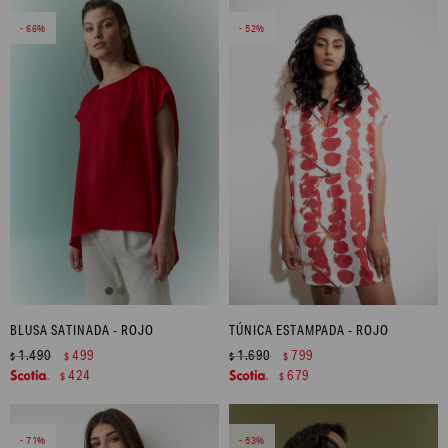
66
52
BLUSA SATINADA - ROJO
TÚNICA ESTAMPADA - ROJO
1.490
499
1.690
799
$
$
$
$
424
679
$
$
71
53