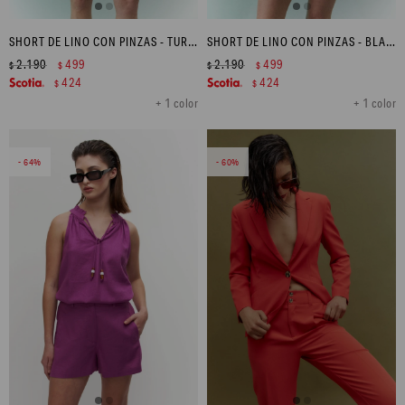
SHORT DE LINO CON PINZAS - TURQUESA
SHORT DE LINO CON PINZAS - BLANCO
2.190
499
2.190
499
$
$
$
$
424
424
$
$
+ 1 color
+ 1 color
64
60