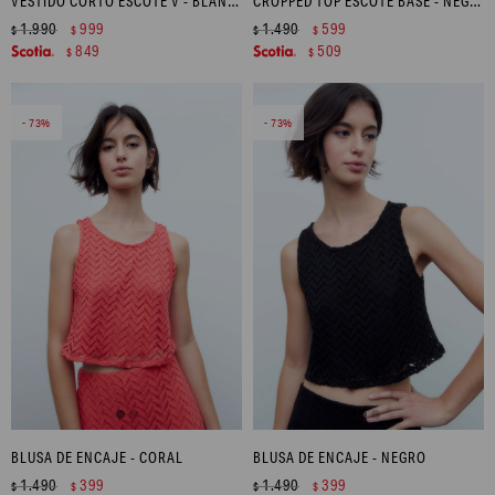
VESTIDO CORTO ESCOTE V - BLANCO
CROPPED TOP ESCOTE BASE - NEGRO
1.990
999
1.490
599
$
$
$
$
849
509
$
$
73
73
BLUSA DE ENCAJE - CORAL
BLUSA DE ENCAJE - NEGRO
1.490
399
1.490
399
$
$
$
$