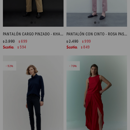
PANTALÓN CARGO PINZADO - KHAKI
PANTALÓN CON CINTO - ROSA PASTEL
2.990
699
2.490
999
$
$
$
$
594
849
$
$
52
70