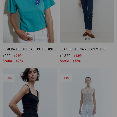
REMERA ESCOTE BASE CON BORDADO - TURQUESA
JEAN SLIM SINA - JEAN MEDIO
990
299
1.690
699
$
$
$
$
254
594
$
$
60
59