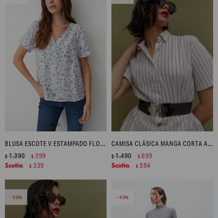
BLUSA ESCOTE V ESTAMPADO FLORAL - CELESTE
CAMISA CLÁSICA MANGA CORTA A RAYAS - AZUL MARINO
1.390
399
1.490
699
$
$
$
$
339
594
$
$
53
43