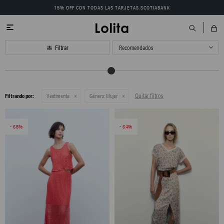
15% OFF CON TODAS LAS TARJETAS SCOTIABANK

Recomendados
Quitar filtros
Filtrando por:
Vestimenta
Género:
Mujer
68
64