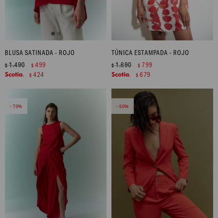
BLUSA SATINADA - ROJO
TÚNICA ESTAMPADA - ROJO
1.490
499
1.690
799
$
$
$
$
424
679
$
$
70
60