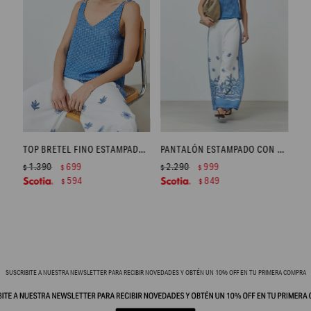
TOP BRETEL FINO ESTAMPADO - AZUL
PANTALÓN ESTAMPADO CON GUARDA - AZUL
1.390
699
2.290
999
$
$
$
$
594
849
$
$
SUSCRIBITE A NUESTRA NEWSLETTER PARA RECIBIR NOVEDADES Y OBTÉN UN 10% OFF EN TU PRIMERA COMPRA