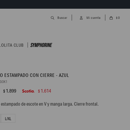
0
$
LOLITA CLUB
O ESTAMPADO CON CIERRE - AZUL
8GOK1
1.899
1.614
$
$
estampado de escote en V y manga larga. Cierre frontal.
L/XL