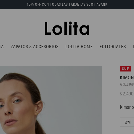
15% OFF CON TODAS LAS TARJETAS SCOTIABANK
TA
ZAPATOS & ACCESORIOS
LOLITA HOME
EDITORIALES
KIMON
L16
2.490
$
Kimono 
S/M