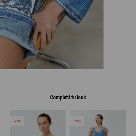
Completá tu look
49
56