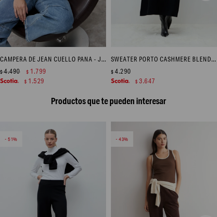
CAMPERA DE JEAN CUELLO PANA - JEAN MEDIO
SWEATER PORTO CASHMERE BLEND - GRIS MELANGE
4.490
1.799
4.290
$
$
$
1.529
3.647
$
$
Productos que te pueden interesar
51
43