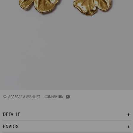
L165AJE4

DETALLE
ENVÍOS