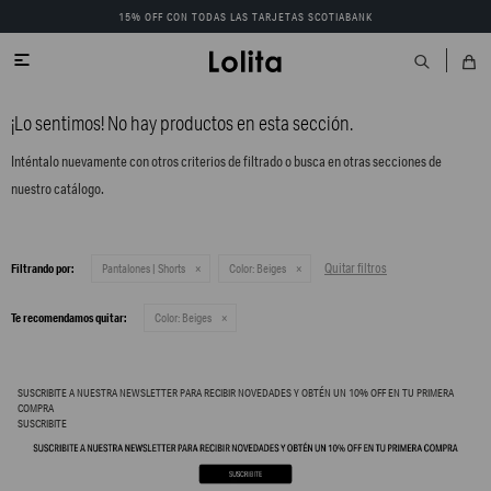
15% OFF CON TODAS LAS TARJETAS SCOTIABANK

¡Lo sentimos! No hay productos en esta sección.
Inténtalo nuevamente con otros criterios de filtrado o busca en otras secciones de
nuestro catálogo.
Quitar filtros
Filtrando por:
Pantalones | Shorts
Color:
Beiges
Te recomendamos quitar:
Color:
Beiges
SUSCRIBITE A NUESTRA NEWSLETTER PARA RECIBIR NOVEDADES Y OBTÉN UN 10% OFF EN TU PRIMERA
COMPRA
SUSCRIBITE