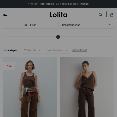
15% OFF CON TODAS LAS TARJETAS SCOTIABANK

Recomendados
Quitar filtros
Filtrando por:
Vestimenta
Color:
Marrones
55