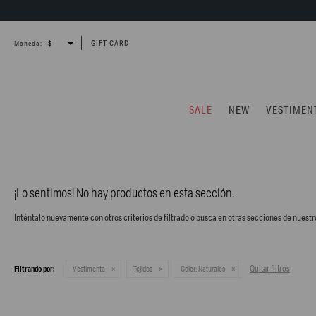
GIFT CARD
Moneda:
SALE
NEW
VESTIMEN
¡Lo sentimos! No hay productos en esta sección.
Inténtalo nuevamente con otros criterios de filtrado o busca en otras secciones de nuestr
Quitar filtros
Filtrando por:
Vestimenta
Tejidos
Color:
Naturales