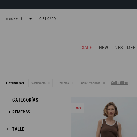
GIFT CARD
Moneda:
SALE
NEW
VESTIMEN
Quitar filtros
Filtrando por:
Vestimenta
Remeras
Color:
Marrones
CATEGORÍAS
55
REMERAS
TALLE