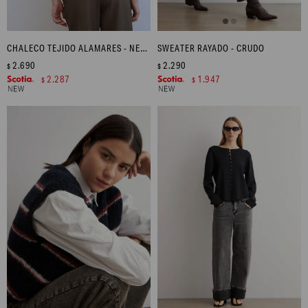
CHALECO TEJIDO ALAMARES - NEGRO
SWEATER RAYADO - CRUDO
2.690
2.290
$
$
2.287
1.947
$
$