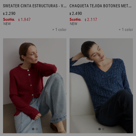
SWEATER CINTA ESTRUCTURAS - VERDE OLIVA
CHAQUETA TEJIDA BOTONES METÁLICOS - AZUL MARINO
2.290
2.490
$
$
1.947
2.117
$
$
+ 1 color
+ 1 color