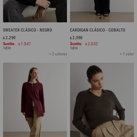
SWEATER CLÁSICO - NEGRO
CARDIGAN CLÁSICO - COBALTO
2.290
2.390
$
$
1.947
2.032
$
$
+ 2 colores
+ 1 color