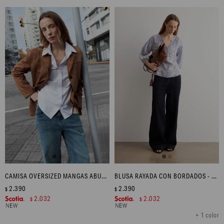
CAMISA OVERSIZED MANGAS ABULLONADAS - BLANCO
BLUSA RAYADA CON BORDADOS - CELESTE
2.390
2.390
$
$
2.032
2.032
$
$
+ 1 color