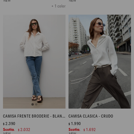
+ 1 color
CAMISA FRENTE BRODERIE - BLANCO
CAMISA CLASICA - CRUDO
2.390
1.990
$
$
2.032
1.692
$
$