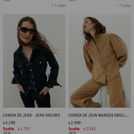
+ 1 color
+ 1 color
CAMISA DE JEAN - JEAN OSCURO
CAMISA DE JEAN MANGAS ABULLONADAS - TOSTADO
3.290
2.990
$
$
2.797
2.542
$
$