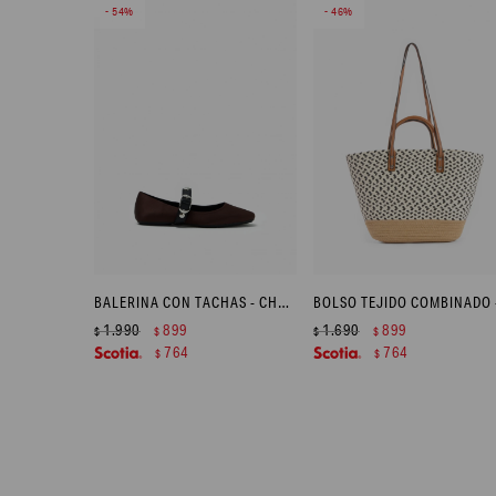
54
46
BALERINA CON TACHAS - CHOCOLATE
1.990
899
1.690
899
$
$
$
$
764
764
$
$