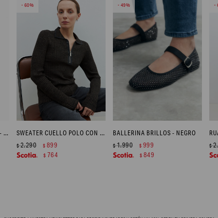
60
49
BOLSO TEJIDO COMBINADO - CRUDO
SWEATER CUELLO POLO CON CIERRE - VERDE OLIVA
BALLERINA BRILLOS - NEGRO
2.290
899
1.990
999
2
$
$
$
$
$
764
849
$
$