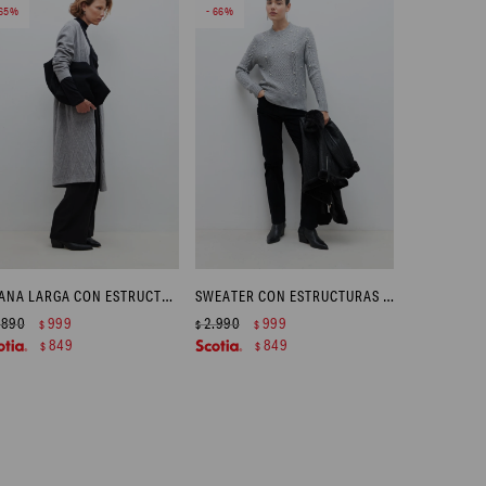
65
66
RUANA LARGA CON ESTRUCTURA ZIG-ZAG - GRIS MELANGE
SWEATER CON ESTRUCTURAS Y PERLAS - GRIS MELANGE
.890
999
2.990
999
$
$
$
849
849
$
$