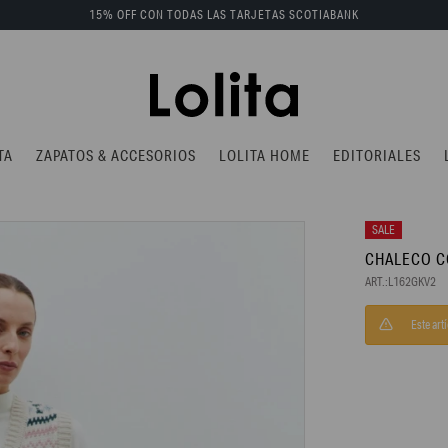
15% OFF CON TODAS LAS TARJETAS SCOTIABANK
TA
ZAPATOS & ACCESORIOS
LOLITA HOME
EDITORIALES
CHALECO C
L162GKV2
Este art