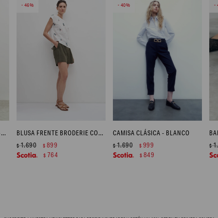
46
40
BLUSA FRENTE BRODERIE - BLANCO
BLUSA FRENTE BRODERIE CON BORDADOS - CRUDO
CAMISA CLÁSICA - BLANCO
BA
1.690
899
1.690
999
1
$
$
$
$
$
764
849
$
$