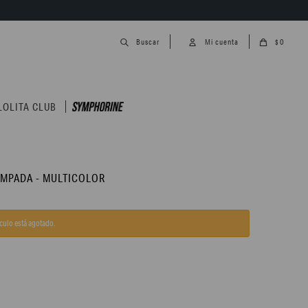
0
$
LOLITA CLUB
AMPADA - MULTICOLOR
ículo está agotado.