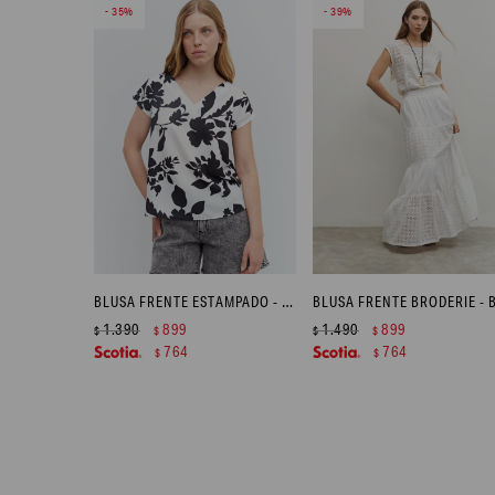
35
39
BLUSA FRENTE ESTAMPADO - NEGRO
1.390
899
1.490
899
$
$
$
$
764
764
$
$