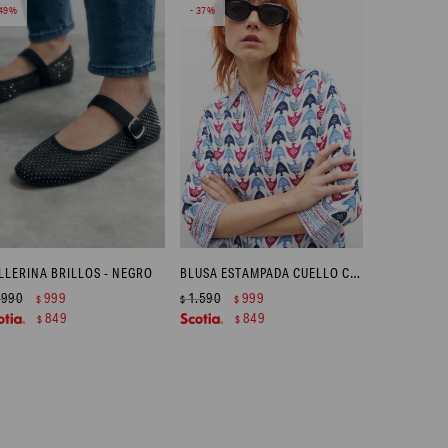
49
37
LLERINA BRILLOS - NEGRO
BLUSA ESTAMPADA CUELLO CAMISA - MULTICOLOR
.990
999
1.590
999
$
$
$
849
849
$
$