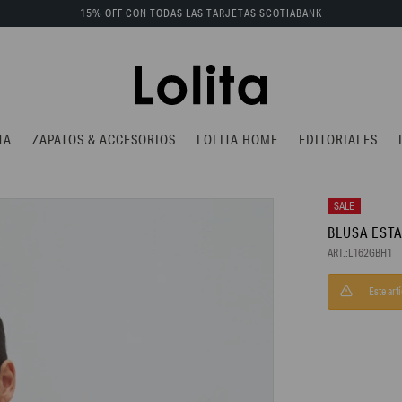
15% OFF CON TODAS LAS TARJETAS SCOTIABANK
TA
ZAPATOS & ACCESORIOS
LOLITA HOME
EDITORIALES
BLUSA EST
L162GBH1
Este art